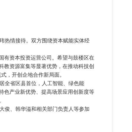
玮热情接待。双方围绕资本赋能实体经
国有资本投资运营公司。希望与鼓楼区在
科教资源富集等显著优势，在推动科技创
范式，开创企地合作新局面。
居全省区县首位，人工智能、绿色能
特色产业新优势、提高场景应用创新度等
。
大俊、韩华溢和相关部门负责人等参加