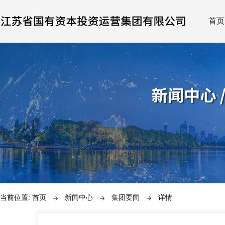
首页
当前位置:
首页
新闻中心
集团要闻
详情