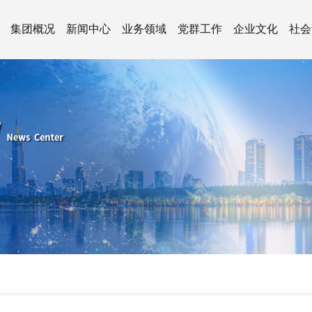
集团概况
新闻中心
业务领域
党群工作
企业文化
社会