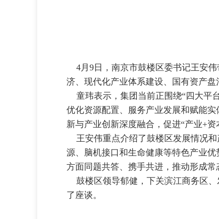
4月9日，南京市鼓楼区委书记王安伟
济、现代化产业体系建设、国有资产盘
童玮表示，集团当前正围绕“四大平台
优化资源配置、服务产业发展和赋能实
新与产业创新深度融合，促进“产业+
王安伟重点介绍了鼓楼区发展情况和产
源、脑机接口和生命健康等特色产业优
方面同题共答、携手共进，推动形成常
鼓楼区领导郁健，下关滨江商务区、发
了座谈。