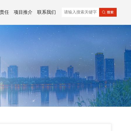
责任
项目推介
联系我们