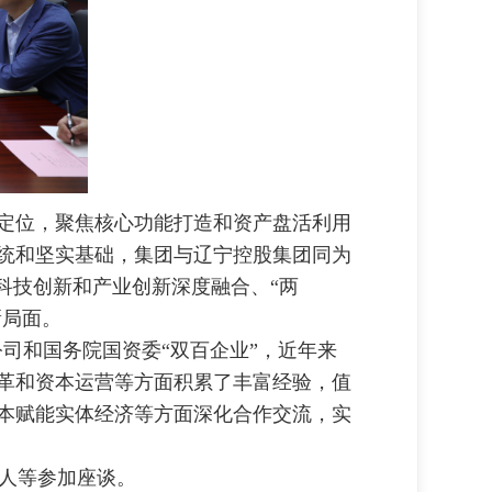
定位，聚焦核心功能打造和资产盘活利用
统和坚实基础，集团与辽宁控股集团同为
科技创新和产业创新深度融合、“两
新局面。
和国务院国资委“双百企业”，近年来
革和资本运营等方面积累了丰富经验，值
本赋能实体经济等方面深化合作交流，实
人等参加座谈。