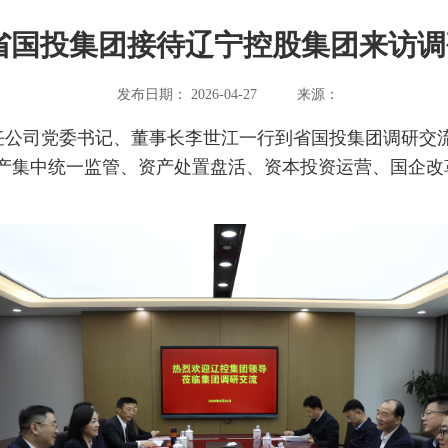
省国投集团接待辽宁控股集团来访调
发布日期：
2026-04-27
来源：
任公司党委书记、董事长李世江一行到省国投集团调研交
产集中统一监管、资产处置盘活、资本投资运营、国企改