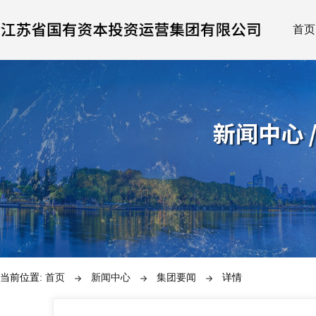
首页
当前位置:
首页
新闻中心
集团要闻
详情