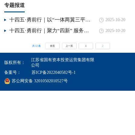
专题报道
十四五·勇前行｜以“一体两翼三平台”战略规划为牵引 深化改革向新图强 为高质量发展注入强劲动能
2025-10-20
十四五·勇前行｜聚力“四新” 服务大局——集团“十四五”期间改革发展综述
2025-10-20
12
首页
上一页
1
2
江苏省国有资本投资运营集团有限
版权所有：
公司
备案号：
苏ICP备2022040582号-1
苏公网安备 32010502010527号