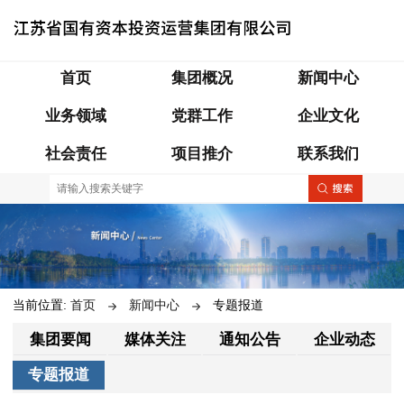
首页
集团概况
新闻中心
业务领域
党群工作
企业文化
社会责任
项目推介
联系我们
当前位置:
首页
新闻中心
专题报道
集团要闻
媒体关注
通知公告
企业动态
专题报道