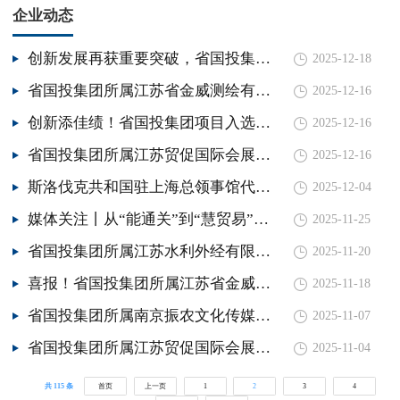
企业动态
创新发展再获重要突破，省国投集团所属江苏科金高新技术服务有限公司合作共建的2家概念验证中心获得南京市
2025-12-18
省国投集团所属江苏省金威测绘有限责任公司荣获省级专精特新中小企业认定
2025-12-16
创新添佳绩！省国投集团项目入选省级职工十大创新成果
2025-12-16
省国投集团所属江苏贸促国际会展有限公司成功主办第三届长三角电商交易会
2025-12-16
斯洛伐克共和国驻上海总领事馆代表团一行访问省国投集团所属江苏省苏教国际教育文化交流中心有限公司
2025-12-04
媒体关注丨从“能通关”到“慧贸易”的江苏实践——江苏“单一窗口”八年筑基，打造国际贸易“智慧强引擎”
2025-11-25
省国投集团所属江苏水利外经有限责任公司海外业务开新局
2025-11-20
喜报！省国投集团所属江苏省金威测绘有限责任公司荣获2025中国地理信息产业优秀工程奖
2025-11-18
省国投集团所属南京振农文化传媒有限公司成功承办第十七届江苏省农民合作社产品展销会
2025-11-07
省国投集团所属江苏贸促国际会展有限公司成功承办第十三届江苏国际养老服务博览会
2025-11-04
115
首页
上一页
1
2
3
4