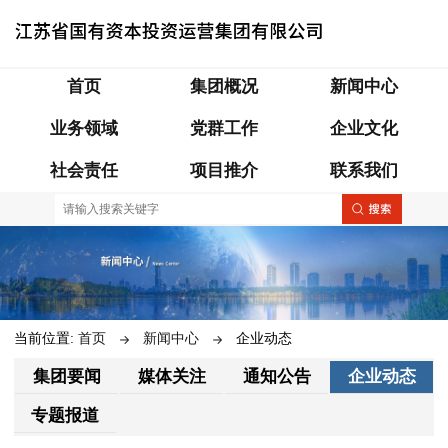
首页
集团概况
新闻中心
业务领域
党群工作
企业文化
社会责任
项目推介
联系我们
当前位置:
首页
新闻中心
企业动态
集团要闻
媒体关注
通知公告
企业动态
专题报道