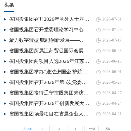
头条
省国投集团召开2026年党外人士座谈会
2026-07-31
省国投集团召开党委理论学习中心组（扩大）学习研讨会 深入学习贯彻习近平党建思想
2026-07-29
聚力数字转型 赋能创新发展——省国投集团人工智能兴趣小组开展首次学习交流
2026-07-17
省国投集团所属江苏贸促国际会展有限公司成功主办第五届长三角跨境电商交易会
2026-06-25
省国投集团两项目入选2026年江苏省高质量数据集建设先行先试项目试点
2026-06-15
省国投集团举办“送法进国企 护航助发展”暨“三重一大”决策制度学习培训
2026-06-01
省国投集团召开2026年第5次党委理论学习中心组（扩大）学习研讨会
2026-05-27
省国投集团接待辽宁控股集团来访调研
2026-04-27
省国投集团召开2026年创新发展大会暨“国投大讲堂”第一期培训
2026-04-24
省国投集团场景项目在省属企业人工智能应用场景发布会上正式发布
2026-04-21
44
1
2
3
下一页
尾页