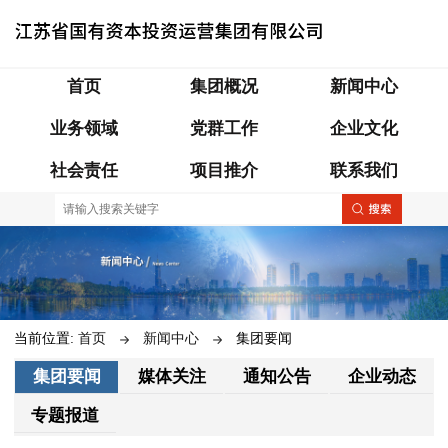
首页
集团概况
新闻中心
业务领域
党群工作
企业文化
社会责任
项目推介
联系我们
当前位置:
首页
新闻中心
集团要闻
集团要闻
媒体关注
通知公告
企业动态
专题报道