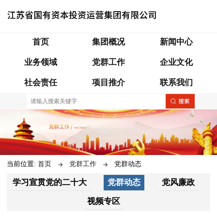
首页
集团概况
新闻中心
业务领域
党群工作
企业文化
社会责任
项目推介
联系我们
当前位置:
首页
党群工作
党群动态
学习宣贯党的二十大
党群动态
党风廉政
视频专区